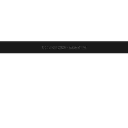
Copyright 2026 - augenfilme